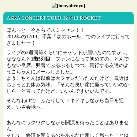
ASKA CONCERT TOUR 12>>13 ROCKET
ほんっと、今さらでスミマセン！！
2012年の12/19、千葉「森のホール」でのライブに行って
きましたー！
ライブの2週間前くらいにチケットが届いたのですが...、
なななんと
1階5列目
。ファンになって初めての、とんで
もない良席。興奮でぷるぷるしつつ、同行する友達のよ
うこちゃんにメールしました。
ようこちゃんは以前は大ファンだったんだけど、最近は
ちょっとお休み気味。「そんな良い席に座っていいのか
しら」と言ってたけど、いいんですいいんです。
そんなわけで、ふたりしてドキドキしながら当日を迎
え、いざ会場へ。
あんなにワクワクしながら開演を待ったことはありませ
ん。
そして、終演を迎えるのをあんなに悲しく思ったことは