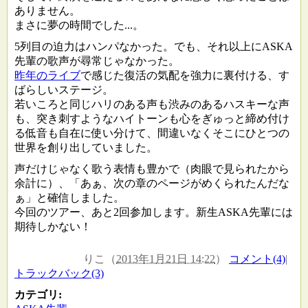
ありません。
まさに夢の時間でした...。
5列目の迫力はハンパなかった。でも、それ以上にASKA
先輩の歌声が尋常じゃなかった。
昨年のライブ
で感じた復活の気配を強力に裏付ける、す
ばらしいステージ。
若いころと同じハリのある声も渋みのあるハスキーな声
も、突き刺すようなハイトーンも心をぎゅっと締め付け
る低音も自在に使い分けて、間違いなくそこにひとつの
世界を創り出していました。
声だけじゃなく歌う表情も豊かで（肉眼で見られたから
余計に）、「あぁ、次の章のページがめくられたんだな
ぁ」と確信しました。
今回のツアー、あと2回参加します。新生ASKA先輩には
期待しかない！
りこ
（
2013年1月21日 14:22
）
コメント(4)
|
トラックバック(3)
カテゴリ
: