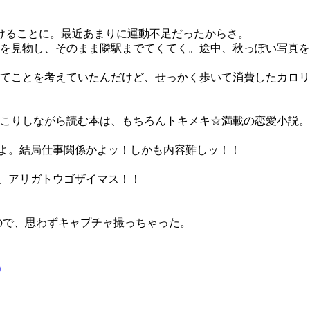
けることに。最近あまりに運動不足だったからさ。
を見物し、そのまま隣駅までてくてく。途中、秋っぽい写真を
てことを考えていたんだけど、せっかく歩いて消費したカロリ
りしながら読む本は、もちろんトキメキ☆満載の恋愛小説。...
よ。結局仕事関係かよッ！しかも内容難しッ！！
生、アリガトウゴザイマス！！
なので、思わずキャプチャ撮っちゃった。
)