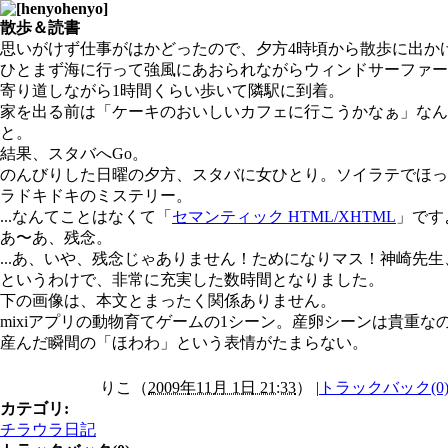
散歩＆読書
思いがけず仕事がはかどったので、夕方4時頃から散歩に出か
ひとまず海に行って強風にあおられながらウィンドサーファー
寄り道しながら1時間くらい歩いて隣駅に到着。
家を出る前は「ケーキのおいしいカフェに行こうかなぁ」なん
と。
結果、スタバへGo。
のんびりした日曜の夕方、スタバに女ひとり。ソイラテでほっこ
ラドキドキのミステリー。
...なんてことはなくて「
セマンティック HTML/XHTML
」です
あ〜あ、残念。
...あ、いや、残念じゃありません！ためになりマス！神崎先
というわけで、非常に充実した数時間となりました。
下の画像は、本文とまったく関係ありません。
mixiアプリの動物育てゲームの1シーン。産卵シーンは貴重
産んだ瞬間の「ほわわ」という表情がたまらない。
りこ
（
2009年11月 1日 21:33
）
|
トラックバック(0
カテゴリ
:
チラウラ日記